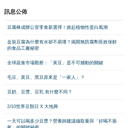
訊息公佈
豆腐棒成辦公室零食新選擇！掀起植物性蛋白風潮
盒裝豆腐為什麼有水卻不易壞？揭開無防腐劑長效保鮮
的食品工廠秘密
全球蔬食市場觀察：「黃豆」是不可撼動的關鍵
毛豆、黃豆、黑豆原來是「一家人」？
豆奶、豆漿、豆乳 有什麼不同？
2/10世界豆類日 X 大地興
一天可以喝多少豆漿？營養師建議攝取量與「好喝不脹
氣」的關鍵秘密