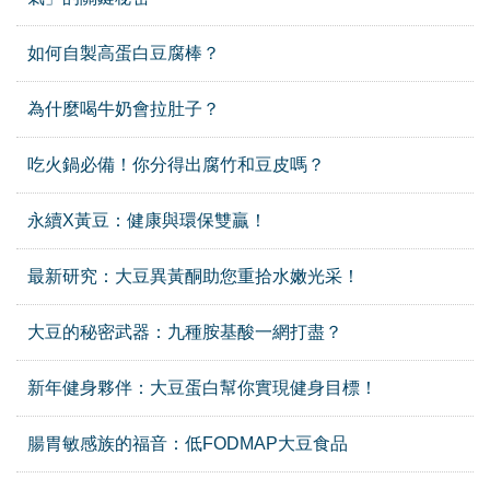
如何自製高蛋白豆腐棒？
為什麼喝牛奶會拉肚子？
吃火鍋必備！你分得出腐竹和豆皮嗎？
永續X黃豆：健康與環保雙贏！
最新研究：大豆異黃酮助您重拾水嫩光采！
大豆的秘密武器：九種胺基酸一網打盡？
新年健身夥伴：大豆蛋白幫你實現健身目標！
腸胃敏感族的福音：低FODMAP大豆食品