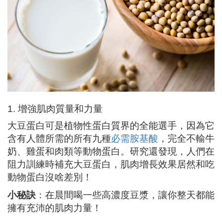
1.
增強肌肉質量和力量
大豆蛋白可是植物性蛋白質界的全能選手，因為它
含有人體所需的所有九種
必需胺基酸
，完全不輸牛
奶、雞蛋和肉類等動物蛋白。研究還發現，人們在
阻力訓練時補充大豆蛋白，肌肉增長效果居然和吃
動物蛋白沒啥差別！
小秘訣
：在晨間喝一些高濃度豆漿，讓你整天都能
擁有充沛的肌肉力量！