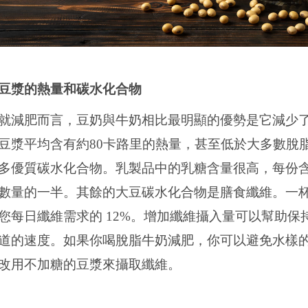
豆漿的熱量和碳水化合物
就減肥而言，豆奶與牛奶相比最明顯的優勢是它減少
豆漿平均含有約
80
卡路里的熱量，甚至低於大多數脫
多優質碳水化合物。乳製品中的乳糖含量很高，每份
數量的一半。其餘的大豆碳水化合物是膳食纖維。一
您每日纖維需求的
12%
。增加纖維攝入量可以幫助保
道的速度。如果你喝脫脂牛奶減肥，你可以避免水樣
改用不加糖的豆漿來攝取纖維。