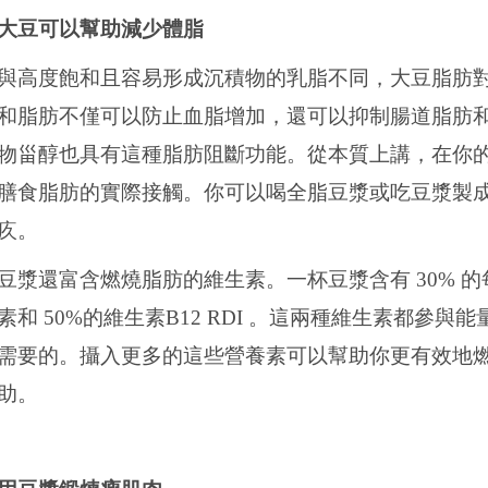
大豆可以幫助減少體脂
與高度飽和且容易形成沉積物的乳脂不同，大豆脂肪
和脂肪不僅可以防止血脂增加，還可以抑制腸道脂肪
物甾醇也具有這種脂肪阻斷功能。從本質上講，在你
膳食脂肪的實際接觸。你可以喝全脂豆漿或吃豆漿製
疚。
豆漿還富含燃燒脂肪的維生素。一杯豆漿含有
30%
的
素和
50%
的維生素
B12 RDI
。這兩種維生素都參與能
需要的。攝入更多的這些營養素可以幫助你更有效地
助。