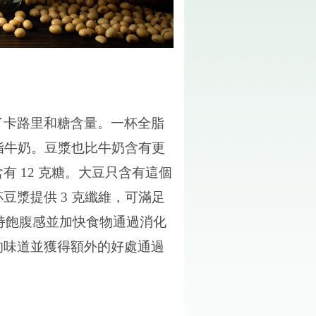
了卡路里和糖含量。一杯全脂
脂牛奶。豆漿也比牛奶含有更
含有
12
克糖。大豆只含有這個
杯豆漿提供
3
克纖維，可滿足
持飽腹感並加快食物通過消化
的味道並獲得額外的好處通過