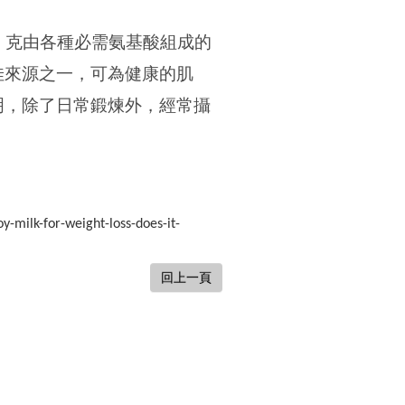
7
克由各種必需氨基酸組成的
佳來源之一，可為健康的肌
明，除了日常鍛煉外，經常攝
oy-milk-for-weight-loss-does-it-
回上一頁