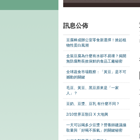
訊息公佈
豆腐棒成辦公室零食新選擇！掀起植
物性蛋白風潮
盒裝豆腐為什麼有水卻不易壞？揭開
無防腐劑長效保鮮的食品工廠秘密
全球蔬食市場觀察：「黃豆」是不可
撼動的關鍵
毛豆、黃豆、黑豆原來是「一家
人」？
豆奶、豆漿、豆乳 有什麼不同？
2/10世界豆類日 X 大地興
一天可以喝多少豆漿？營養師建議攝
取量與「好喝不脹氣」的關鍵秘密