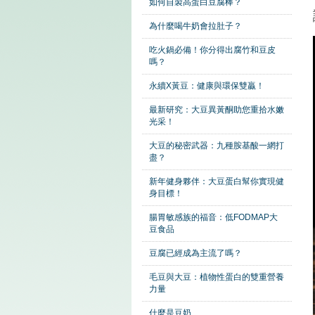
如何自製高蛋白豆腐棒？
為什麼喝牛奶會拉肚子？
吃火鍋必備！你分得出腐竹和豆皮
嗎？
永續X黃豆：健康與環保雙贏！
最新研究：大豆異黃酮助您重拾水嫩
光采！
大豆的秘密武器：九種胺基酸一網打
盡？
新年健身夥伴：大豆蛋白幫你實現健
身目標！
腸胃敏感族的福音：低FODMAP大
豆食品
豆腐已經成為主流了嗎？
毛豆與大豆：植物性蛋白的雙重營養
力量
什麼是豆奶