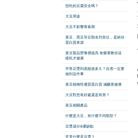
您吃的豆腐安全嗎？
大豆用途
大豆不影響青春期
黃豆、黑豆等豆類名列首位，是絕佳
蛋白質來源
黃豆製品營養價值高 食藥署教你這
樣吃才健康
市售豆漿到底能放多久？自煮一定要
做到這件事
黃豆植物性優質蛋白質 減醣更健康
大豆對您有好處還是有害？
黃豆相關產品
什麼是大豆，有什麼不同類型？
豆漿成分&優缺點
究竟什麼是豆漿？