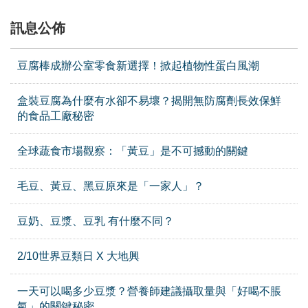
訊息公佈
豆腐棒成辦公室零食新選擇！掀起植物性蛋白風潮
盒裝豆腐為什麼有水卻不易壞？揭開無防腐劑長效保鮮
的食品工廠秘密
全球蔬食市場觀察：「黃豆」是不可撼動的關鍵
毛豆、黃豆、黑豆原來是「一家人」？
豆奶、豆漿、豆乳 有什麼不同？
2/10世界豆類日 X 大地興
一天可以喝多少豆漿？營養師建議攝取量與「好喝不脹
氣」的關鍵秘密