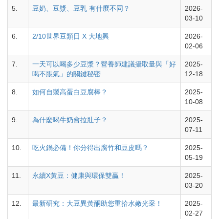
5.
豆奶、豆漿、豆乳 有什麼不同？
2026-
03-10
6.
2/10世界豆類日 X 大地興
2026-
02-06
7.
一天可以喝多少豆漿？營養師建議攝取量與「好
2025-
喝不脹氣」的關鍵秘密
12-18
8.
如何自製高蛋白豆腐棒？
2025-
10-08
9.
為什麼喝牛奶會拉肚子？
2025-
07-11
10.
吃火鍋必備！你分得出腐竹和豆皮嗎？
2025-
05-19
11.
永續X黃豆：健康與環保雙贏！
2025-
03-20
12.
最新研究：大豆異黃酮助您重拾水嫩光采！
2025-
02-27