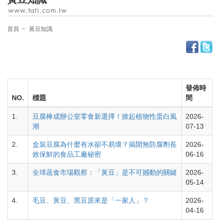
首頁
黃豆知識
發佈時
NO.
標題
間
1.
豆腐棒成辦公室零食新選擇！掀起植物性蛋白風
2026-
潮
07-13
2.
盒裝豆腐為什麼有水卻不易壞？揭開無防腐劑長
2026-
效保鮮的食品工廠秘密
06-16
3.
全球蔬食市場觀察：「黃豆」是不可撼動的關鍵
2026-
05-14
4.
毛豆、黃豆、黑豆原來是「一家人」？
2026-
04-16