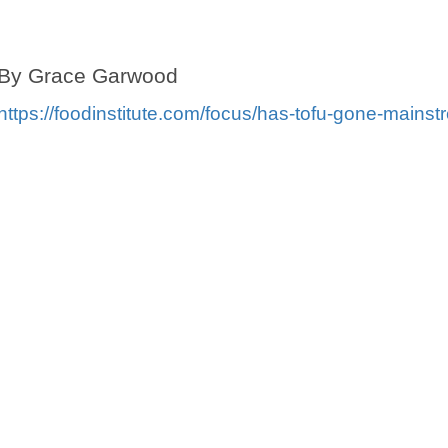
By Grace Garwood
https://foodinstitute.com/focus/has-tofu-gone-mainst