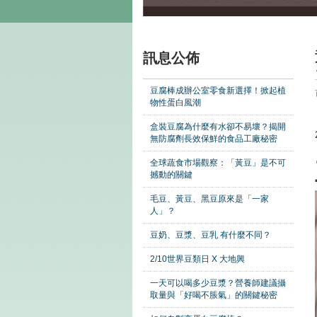
訊息公佈
豆腐棒成辦公室零食新選擇！掀起植
物性蛋白風潮
盒裝豆腐為什麼有水卻不易壞？揭開
無防腐劑長效保鮮的食品工廠秘密
全球蔬食市場觀察：「黃豆」是不可
撼動的關鍵
毛豆、黃豆、黑豆原來是「一家
人」？
豆奶、豆漿、豆乳 有什麼不同？
2/10世界豆類日 X 大地興
一天可以喝多少豆漿？營養師建議攝
取量與「好喝不脹氣」的關鍵秘密