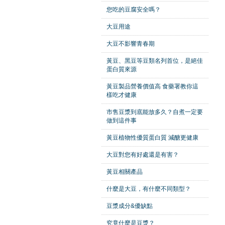
您吃的豆腐安全嗎？
大豆用途
大豆不影響青春期
黃豆、黑豆等豆類名列首位，是絕佳
蛋白質來源
黃豆製品營養價值高 食藥署教你這
樣吃才健康
市售豆漿到底能放多久？自煮一定要
做到這件事
黃豆植物性優質蛋白質 減醣更健康
大豆對您有好處還是有害？
黃豆相關產品
什麼是大豆，有什麼不同類型？
豆漿成分&優缺點
究竟什麼是豆漿？