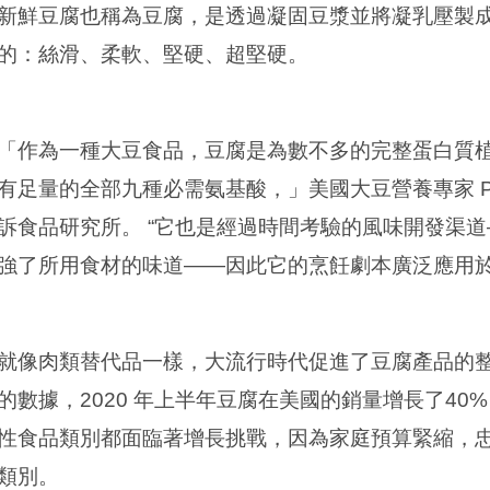
新鮮豆腐也稱為豆腐，是透過凝固豆漿並將凝乳壓製
的：絲滑、柔軟、堅硬、超堅硬。
「作為一種大豆食品，豆腐是為數不多的完整蛋白質
有足量的全部九種必需氨基酸，」美國大豆營養專家
P
訴食品研究所。 “它也是經過時間考驗的風味開發渠
強了所用食材的味道——因此它的烹飪劇本廣泛應用於
就像肉類替代品一樣，大流行時代促進了豆腐產品的
的數據，
2020
年上半年豆腐在美國的銷量增長了
40%
性食品類別都面臨著增長挑戰，因為家庭預算緊縮，
類別。