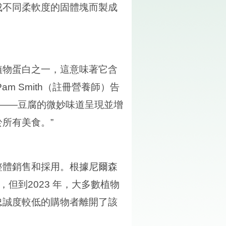
成不同柔軟度的固體塊而製成
植物蛋白之一，這意味著它含
am Smith
（註冊營養師）告
道——豆腐的微妙味道呈現並增
所有美食。”
整體銷售和採用。根據尼爾森
，但到
2023
年，大多數植物
忠誠度較低的購物者離開了該