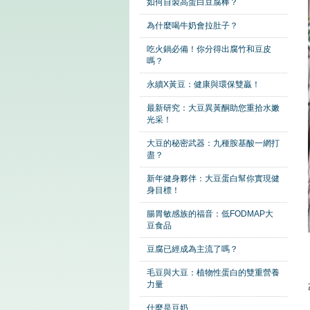
如何自製高蛋白豆腐棒？
為什麼喝牛奶會拉肚子？
吃火鍋必備！你分得出腐竹和豆皮
嗎？
永續X黃豆：健康與環保雙贏！
最新研究：大豆異黃酮助您重拾水嫩
光采！
大豆的秘密武器：九種胺基酸一網打
盡？
新年健身夥伴：大豆蛋白幫你實現健
身目標！
腸胃敏感族的福音：低FODMAP大
豆食品
豆腐已經成為主流了嗎？
毛豆與大豆：植物性蛋白的雙重營養
力量
什麼是豆奶