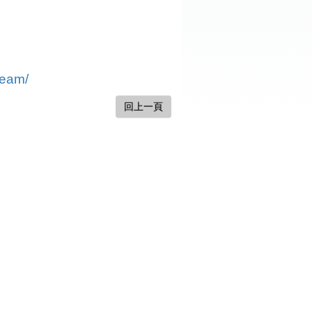
ream/
回上一頁