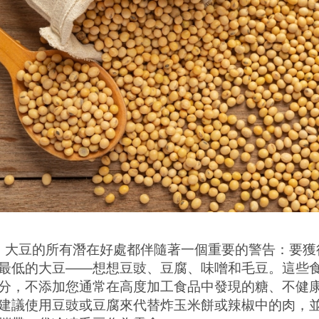
大豆的所有潛在好處都伴隨著一個重要的警告：要獲
最低的大豆——想想豆豉、豆腐、味噌和毛豆。這些
分，不添加您通常在高度加工食品中發現的糖、不健
建議使用豆豉或豆腐來代替炸玉米餅或辣椒中的肉，