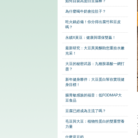
如何自製高蛋白豆腐棒？
為什麼喝牛奶會拉肚子？
吃火鍋必備！你分得出腐竹和豆皮
嗎？
永續X黃豆：健康與環保雙贏！
最新研究：大豆異黃酮助您重拾水嫩
光采！
大豆的秘密武器：九種胺基酸一網打
盡？
新年健身夥伴：大豆蛋白幫你實現健
身目標！
腸胃敏感族的福音：低FODMAP大
豆食品
豆腐已經成為主流了嗎？
毛豆與大豆：植物性蛋白的雙重營養
力量
什麼是豆奶