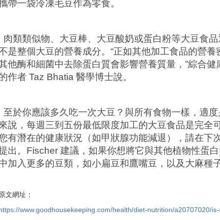
攜帶一袋冷凍毛豆作為零食。
肉類類似物、大豆棒、大豆酸奶或蛋白粉等大豆食品
不是整個大豆的營養成分。“正如其他加工食品的營養
其他酶和細菌中去除蛋白質會影響營養質量，”綜合健
的作者
Taz Bhatia
醫學博士說。
至於你應該多久吃一次大豆？與所有食物一樣，適度
來說，每週三到五份最低限度加工的大豆食品是完全
您有潛在的健康狀況（如甲狀腺功能減退），請在下
提出。
Fischer
建議，如果你想將它與其他植物性蛋白
中加入更多的豆類，如小扁豆和鷹嘴豆，以及大麻種
原文網址：
https://www.goodhousekeeping.com/health/diet-nutrition/a20707020/is-