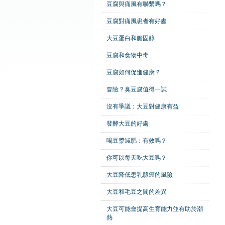
豆腐與痛風有聯繫嗎？
豆腐對痛風患者有好處
大豆蛋白和膽固醇
豆腐和食物中毒
豆腐如何促進健康？
冒險？臭豆腐值得一試
沒有爭議：大豆對健康有益
發酵大豆的好處
喝豆漿減肥：有效嗎？
你可以每天吃大豆嗎？
大豆降低患乳腺癌的風險
大豆和毛豆之間的差異
大豆可能會提高生育能力並有助於潮
熱