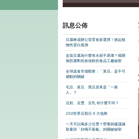
訊息公佈
豆腐棒成辦公室零食新選擇！掀起植
物性蛋白風潮
盒裝豆腐為什麼有水卻不易壞？揭開
無防腐劑長效保鮮的食品工廠秘密
全球蔬食市場觀察：「黃豆」是不可
撼動的關鍵
毛豆、黃豆、黑豆原來是「一家
人」？
豆奶、豆漿、豆乳 有什麼不同？
2/10世界豆類日 X 大地興
一天可以喝多少豆漿？營養師建議攝
取量與「好喝不脹氣」的關鍵秘密