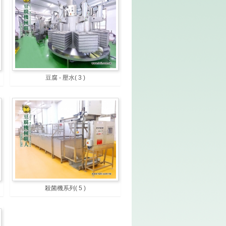
豆腐 - 壓水
( 3 )
殺菌機系列
( 5 )