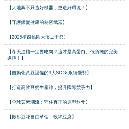
【大地興不只造好機器，更造好環境！】
【守護銀髮健康的秘密武器】
【2025植感桃園大溪豆干節】
【冬天進補一定要吃肉？這才是高蛋白、低負擔的完美
選擇！】
【自動化黃豆設備的3大SDGs永續優勢】
【打造高效豆奶生產線，提升國際競爭力】
【全球茹素潮流：守住真正的原型飲食】
【掀起豆花自由革命：軟絲豆腐】