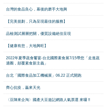
台灣的食品良心，幕後的磨手大地興
【完美規劃，只為呈現最佳的服務】
品檢測試層層把關，優質設備絕佳呈現
【健康有您，大地興旺】
2022年夏季蔬食饗宴-台北國際素食展7/15帶您「走進蔬
適圈，顛覆素食新主義」
台北「國際食品加工機械展」06.22 正式開跑
齊心抗疫，贏來天光
〈豆陣來企淘〉國產大豆遊記網路人氣票選 來囉 !!