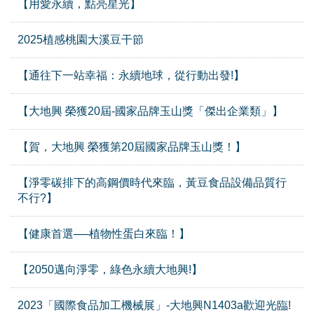
【用愛永續，點亮星光】
2025植感桃園大溪豆干節
【通往下一站幸福：永續地球，從行動出發!】
【大地興 榮獲20屆-國家品牌玉山獎「傑出企業類」】
【賀，大地興 榮獲第20屆國家品牌玉山獎！】
【淨零碳排下的高鋼價時代來臨，黃豆食品設備品質行
不行?】
【健康首選──植物性蛋白來臨！】
【2050邁向淨零，綠色永續大地興!】
2023「國際食品加工機械展」-大地興N1403a歡迎光臨!