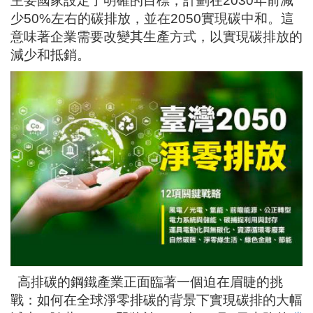
主要國家設定了明確的目標，計劃在
2030
年前減
少
50%
左右的碳排放，並在
2050
實現碳中和。這
意味著企業需要改變其生產方式，以實現碳排放的
減少和抵銷。
高排碳的鋼鐵產業正面臨著一個迫在眉睫的挑
戰：如何在全球淨零排碳的背景下實現碳排的大幅