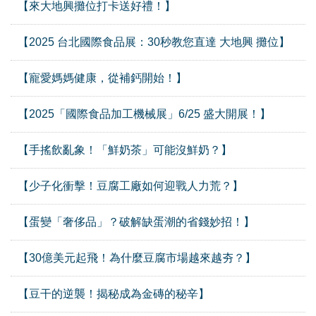
【來大地興攤位打卡送好禮！】
【2025 台北國際食品展：30秒教您直達 大地興 攤位】
【寵愛媽媽健康，從補鈣開始！】
【2025「國際食品加工機械展」6/25 盛大開展！】
【手搖飲亂象！「鮮奶茶」可能沒鮮奶？】
【少子化衝擊！豆腐工廠如何迎戰人力荒？】
【蛋變「奢侈品」？破解缺蛋潮的省錢妙招！】
【30億美元起飛！為什麼豆腐市場越來越夯？】
【豆干的逆襲！揭秘成為金磚的秘辛】