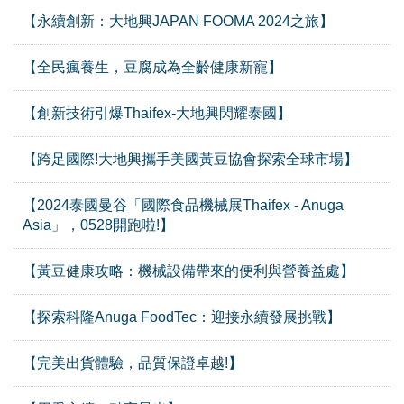
【永續創新：大地興JAPAN FOOMA 2024之旅】
【全民瘋養生，豆腐成為全齡健康新寵】
【創新技術引爆Thaifex-大地興閃耀泰國】
【跨足國際!大地興攜手美國黃豆協會探索全球市場】
【2024泰國曼谷「國際食品機械展Thaifex - Anuga
Asia」，0528開跑啦!】
【黃豆健康攻略：機械設備帶來的便利與營養益處】
【探索科隆Anuga FoodTec：迎接永續發展挑戰】
【完美出貨體驗，品質保證卓越!】