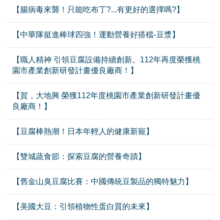
【腸病毒來襲！只能吃布丁?...有更好的選擇嗎?】
【中華隊挺進棒球四強！運動營養好搭檔-豆漿】
【職人精神 引領豆腐設備持續創新。112年再度榮獲桃
園市產業創新研發計畫優良廠商！】
【賀，大地興 榮獲112年度桃園市產業創新研發計畫優
良廠商！】
【豆腐棒熱潮！日本年輕人的健康新寵】
【雙城蔬食節：探索豆腐的營養奇蹟】
【舊金山臭豆腐比賽：中國傳統豆製品的獨特魅力】
【美國大豆：引領植物性蛋白質的未來】