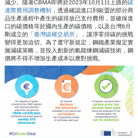
減少。隨著
CBMA
即將於
2023
年
10
月
1
日上路的
碳
邊際費用調整機制
，透過確認進口到歐盟的部分商
品生產過程中產生的碳排放已支付費用，並確保進
口的碳價格等於國內生產的碳價格，以及台灣
8
月
剛成立的「
臺灣碳權交易所
」，讓淨零排碳的挑戰
變得更加迫切。為了遵守新規定，鋼鐵產業擬定實
施減碳策略，並投入創新的氫能煉鋼減碳技術，鋼
價將不得不增加生產成本以應對挑戰。