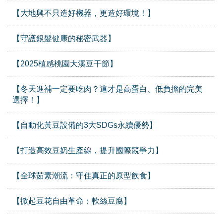
【大地興不只造好機器，更造好環境！】
【守護銀髮健康的秘密武器】
【2025植感桃園大溪豆干節】
【冬天進補一定要吃肉？這才是高蛋白、低負擔的完美
選擇！】
【自動化黃豆設備的3大SDGs永續優勢】
【打造高效豆奶生產線，提升國際競爭力】
【全球茹素潮流：守住真正的原型飲食】
【掀起豆花自由革命：軟絲豆腐】