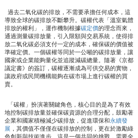
過去二氧化碳的排放，不需要承擔任何成本，這
導致全球的碳排放不斷攀升。碳權代表「溫室氣體
排放的權利」，運作機制根據
碳定價
的理念而來，
通過測量碳排放量，引入限額與交易系統，使得排
放二氧化碳必須支付一定的成本，確保碳的價值被
準確定價。一個碳權等同於一公噸的碳排放量，讓
國家或企業能夠量化並追蹤減碳總量。隨著《京都
議定書》的簽訂，碳權逐漸成為可供交易的實物，
讓政府或民間機構能夠在碳市場上進行碳權的買
賣。
「碳權」扮演著關鍵角色，核心目的是為了有效
地控制碳排放量並確保碳資源的合理分配，鼓勵著
企業和國家積極減少碳排放，促進環保和
永續發
展
，其價值不僅僅在碳排放的控制，更在於激勵綠
色創新與技術進步。這是一個共同的挑戰，需要全