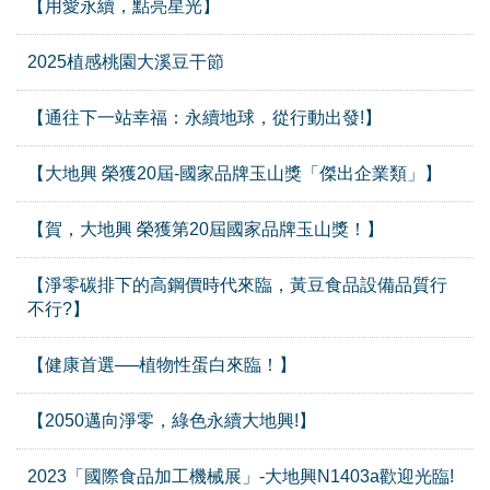
【用愛永續，點亮星光】
2025植感桃園大溪豆干節
【通往下一站幸福：永續地球，從行動出發!】
【大地興 榮獲20屆-國家品牌玉山獎「傑出企業類」】
【賀，大地興 榮獲第20屆國家品牌玉山獎！】
【淨零碳排下的高鋼價時代來臨，黃豆食品設備品質行
不行?】
【健康首選──植物性蛋白來臨！】
【2050邁向淨零，綠色永續大地興!】
2023「國際食品加工機械展」-大地興N1403a歡迎光臨!