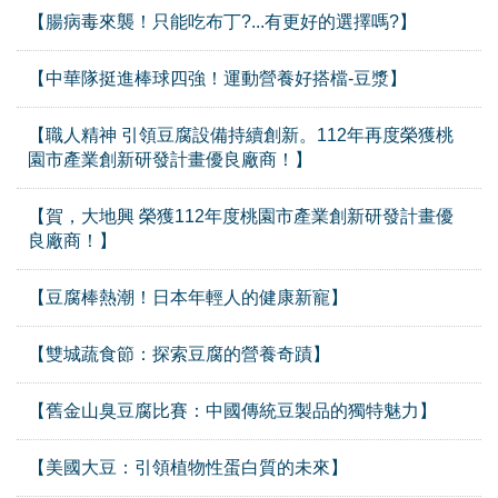
【腸病毒來襲！只能吃布丁?...有更好的選擇嗎?】
【中華隊挺進棒球四強！運動營養好搭檔-豆漿】
【職人精神 引領豆腐設備持續創新。112年再度榮獲桃
園市產業創新研發計畫優良廠商！】
【賀，大地興 榮獲112年度桃園市產業創新研發計畫優
良廠商！】
【豆腐棒熱潮！日本年輕人的健康新寵】
【雙城蔬食節：探索豆腐的營養奇蹟】
【舊金山臭豆腐比賽：中國傳統豆製品的獨特魅力】
【美國大豆：引領植物性蛋白質的未來】