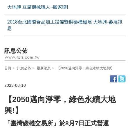
大地興 豆腐機械職人~搬家囉!
2018台北國際食品加工設備暨製藥機械展 大地興-參展訊
息
訊息公佈
首頁
訊息公佈
最新消息
【2050邁向淨零，綠色永續大地興!】
2023-08-10
【
2050
邁向淨零，綠色永續大地
興
!
】
「臺灣碳權交易所」
於
8
月
7
日正式營運