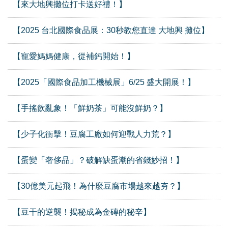
【來大地興攤位打卡送好禮！】
【2025 台北國際食品展：30秒教您直達 大地興 攤位】
【寵愛媽媽健康，從補鈣開始！】
【2025「國際食品加工機械展」6/25 盛大開展！】
【手搖飲亂象！「鮮奶茶」可能沒鮮奶？】
【少子化衝擊！豆腐工廠如何迎戰人力荒？】
【蛋變「奢侈品」？破解缺蛋潮的省錢妙招！】
【30億美元起飛！為什麼豆腐市場越來越夯？】
【豆干的逆襲！揭秘成為金磚的秘辛】