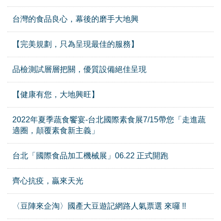
台灣的食品良心，幕後的磨手大地興
【完美規劃，只為呈現最佳的服務】
品檢測試層層把關，優質設備絕佳呈現
【健康有您，大地興旺】
2022年夏季蔬食饗宴-台北國際素食展7/15帶您「走進蔬
適圈，顛覆素食新主義」
台北「國際食品加工機械展」06.22 正式開跑
齊心抗疫，贏來天光
〈豆陣來企淘〉國產大豆遊記網路人氣票選 來囉 !!