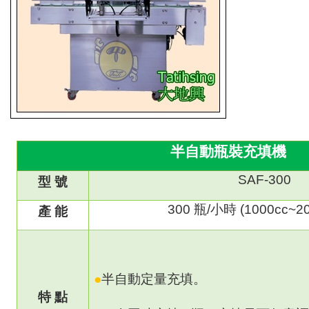
半自動瓶裝充填機
SAF-300
型 號
300
瓶
/
小時
(1000cc~20
產 能
●
半自動定量充填。
特 點