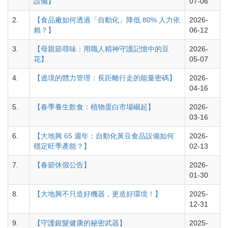
設備】
07-06
2.
【食品廠如何透過「自動化」降低 80% 人力依
2026-
賴？】
06-12
3.
【母親節尋味：用職人精神守護記憶中的豆
2026-
花】
05-07
4.
【遶境的體力管理：長距離行走的能量密碼】
2026-
04-16
5.
【春季養生飲食：植物蛋白市場崛起】
2026-
03-16
6.
【大地興 65 週年：自動化黃豆食品設備如何
2026-
穩定旺季產能？】
02-13
7.
【春節休假公告】
2026-
01-30
8.
【大地興不只造好機器，更造好環境！】
2025-
12-31
9.
【守護銀髮健康的秘密武器】
2025-